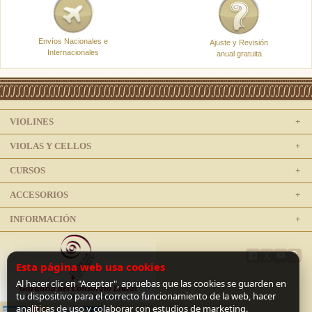
Envíos Nacionales e
Ajuste y Revisión
Internacionales
anual gratuita
VIOLINES
VIOLAS Y CELLOS
CURSOS
ACCESORIOS
INFORMACIÓN
Esta página web usa cookies
Al hacer clic en "Aceptar", apruebas que las cookies se guarden en
tu dispositivo para el correcto funcionamiento de la web, hacer
analíticas de uso y colaborar con estudios de marketing.