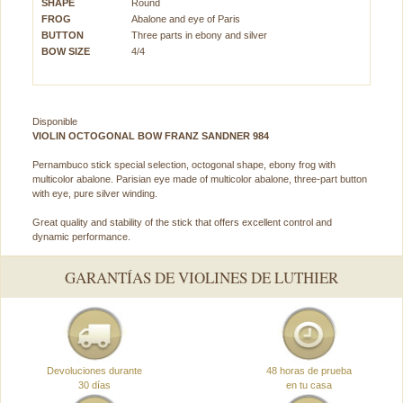
SHAPE
Round
FROG
Abalone and eye of Paris
BUTTON
Three parts in ebony and silver
BOW SIZE
4/4
Disponible
VIOLIN OCTOGONAL BOW FRANZ SANDNER 984
Pernambuco stick special selection, octogonal shape, ebony frog with
multicolor abalone. Parisian eye made of multicolor abalone, three-part button
with eye, pure silver winding.
Great quality and stability of the stick that offers excellent control and
dynamic performance.
GARANTÍAS DE VIOLINES DE LUTHIER
Devoluciones durante
48 horas de prueba
30 días
en tu casa