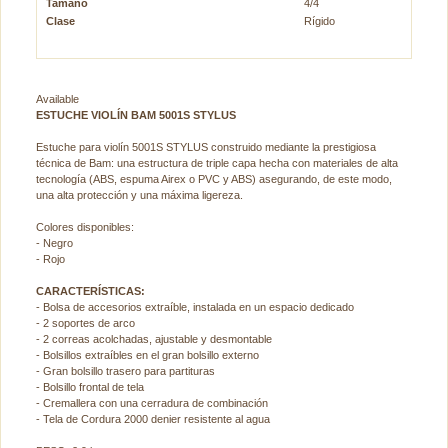
Tamaño
4/4
Clase
Rígido
Available
ESTUCHE VIOLÍN BAM 5001S STYLUS
Estuche para violín 5001S STYLUS construido mediante la prestigiosa
técnica de Bam: una estructura de triple capa hecha con materiales de alta
tecnología (ABS, espuma Airex o PVC y ABS) asegurando, de este modo,
una alta protección y una máxima ligereza.
Colores disponibles:
- Negro
- Rojo
CARACTERÍSTICAS:
- Bolsa de accesorios extraíble, instalada en un espacio dedicado
- 2 soportes de arco
- 2 correas acolchadas, ajustable y desmontable
- Bolsillos extraíbles en el gran bolsillo externo
- Gran bolsillo trasero para partituras
- Bolsillo frontal de tela
- Cremallera con una cerradura de combinación
- Tela de Cordura 2000 denier resistente al agua