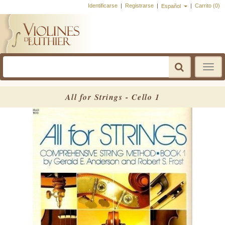
Identificarse
|
Registrarse
|
|
Carrito (0)
Español
Toggle
navigatio
All for Strings - Cello 1